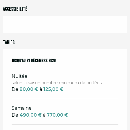
Accessibilité
Tarifs
Du
Jusqu'au
27 avril 2026
31 décembre 2026
au
31 décembre 2026
Nuitée
selon la saison nombre minimum de nuitées
De
80,00 €
à
125,00 €
Semaine
De
490,00 €
à
770,00 €