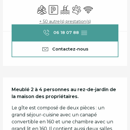
Ouverture et coordonnées
Air conditionné
Parking
Piscine
Animaux acceptés
WiFi
+ 50 autre(s) prestation(s)
06 18 07 88
▒▒
Contactez-nous
Description
Meublé 2 à 4 personnes au rez-de-jardin de 
la maison des propriétaires.
Le gîte est composé de deux pièces : un 
grand séjour-cuisine avec un canapé 
convertible en 160 et une chambre avec un 
grand lit en 160. Il contient aussi deux salles 