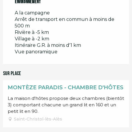
Environnement
Environnement
A la campagne
Arrêt de transport en commun à moins de
500 m
Rivière à -5 km
Village à -2 km
Itinéraire G.R. à moins d'1 km
Vue panoramique
Sur place
MONTÈZE PARADIS - CHAMBRE D'HÔTES
La maison d'hôtes propose deux chambres (bientôt
3) comportant chacune un grand lit en 160 et un
petit lit en 90.
Saint-Christol-lès-Alès