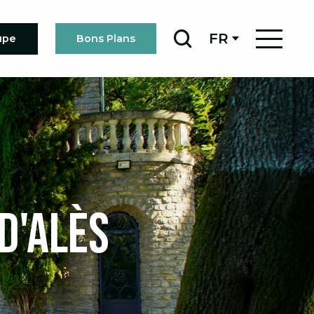
FR
upe
Bons Plans
Recherche
d'Alès