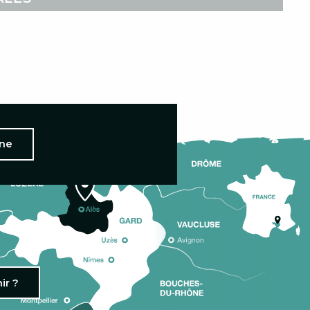
nne
ir ?