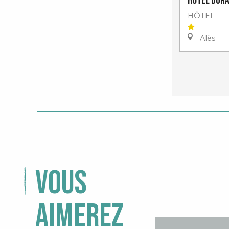
Hôtel Dura
HÔTEL
Alès
Vous
aimerez