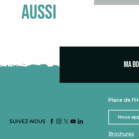
aussi
Ma bo
Place de l'H
Nous ap
SUIVEZ-NOUS
Brochures