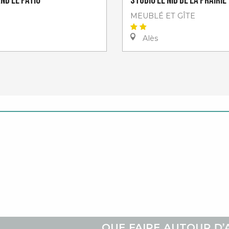
nd le Patio
Studio Le Nid de la Prairie
MEUBLÉ ET GÎTE
Alès
QUE FAIRE AUTOUR D’