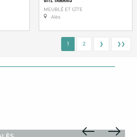
Gîte Tamaris
MEUBLÉ ET GÎTE
Alès
1
2
❯
❯❯
ALÈS