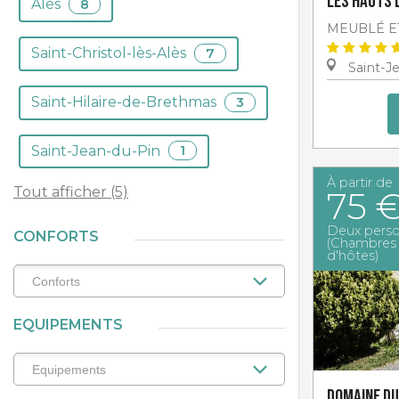
Les Hauts
Alès
8
MEUBLÉ E
Saint-Christol-lès-Alès
7
Saint-J
Saint-Hilaire-de-Brethmas
3
Saint-Jean-du-Pin
1
À partir de
Tout afficher (5)
75 
Deux pers
CONFORTS
(Chambres
d'hôtes)
EQUIPEMENTS
Domaine du