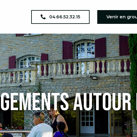
04.66.52.32.15
Venir en gro
gements autour 