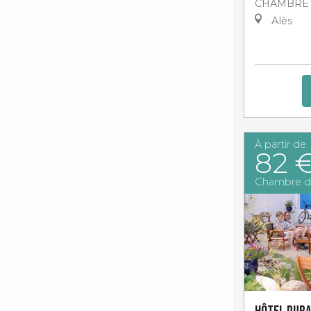
CHAMBRE 
Alès
À partir de
82 
Chambre d