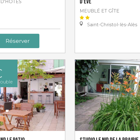
d'Eve
D'HÔTES
MEUBLÉ ET GÎTE
Saint-Christol-lès-Alès
Réserver
€
ouble