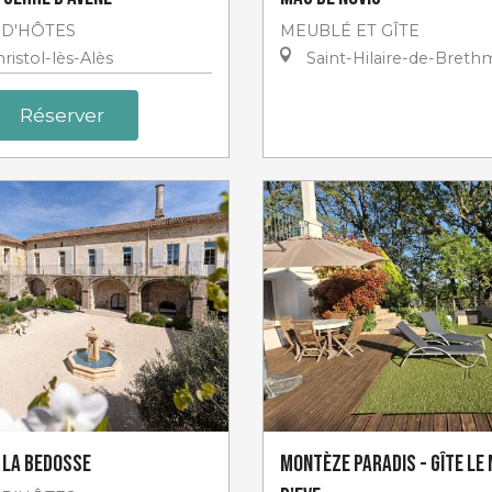
D'HÔTES
MEUBLÉ ET GÎTE
ristol-lès-Alès
Saint-Hilaire-de-Breth
Réserver
 la Bedosse
Montèze Paradis - Gîte Le