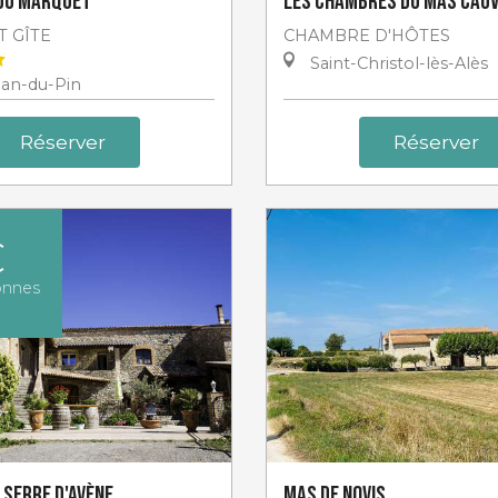
 du Marquet
Les Chambres du Mas Cau
T GÎTE
CHAMBRE D'HÔTES
Saint-Christol-lès-Alès
ean-du-Pin
Réserver
Réserver
€
onnes
 Serre d'Avène
Mas de Novis