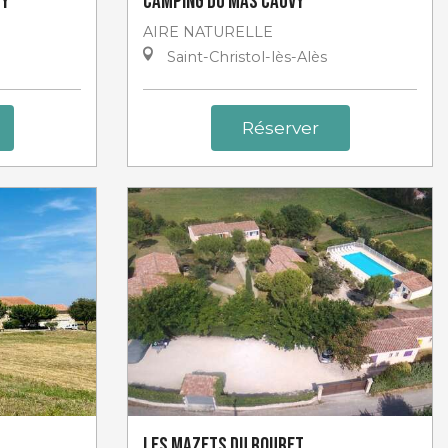
vy
Camping du Mas Cauvy
AIRE NATURELLE
Saint-Christol-lès-Alès
Réserver
Les mazets du Rouret