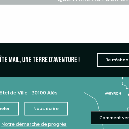
îte mail, une terre d'aventure !
Je m'abo
ôtel de Ville - 30100 Alès
peler
Nous écrire
Comment ven
Notre démarche de progrès