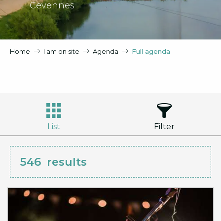
Cevennes
Home
I am on site
Agenda
Full agenda
List
Filter
546
results