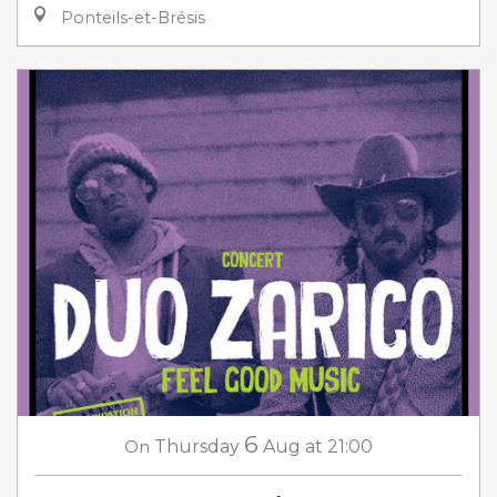
Ponteils-et-Brésis
6
On
Thursday
Aug
at 21:00