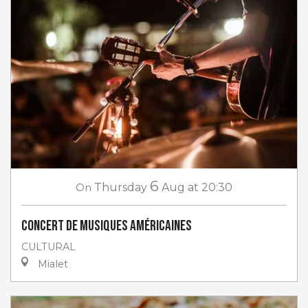
6
On
Thursday
Aug
at 20:30
Concert de musiques américaines
CULTURAL
Mialet