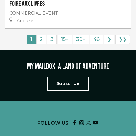
Foire aux livres
COMMERCIAL EVENT
Anduze
1
2
3
15+
30+
46
❯
❯❯
My mailbox, a land of adventure
Subscribe
FOLLOW US