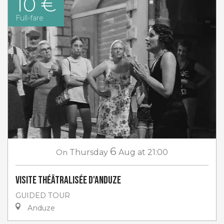
10 €
Full-fare
6
On
Thursday
Aug
at 21:00
Visite théâtralisée d'Anduze
GUIDED TOUR
Anduze