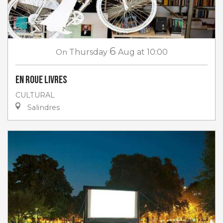
6
On
Thursday
Aug
at 10:00
En roue livres
CULTURAL
Salindres