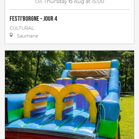
6
On
Thursday
Aug
at 15:00
Festi'Borgne - jour 4
CULTURAL
Saumane