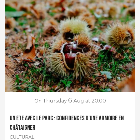
6
On
Thursday
Aug
at 20:00
Un Été avec le Parc : Confidences d'une armoire en
châtaigner
CULTURAL