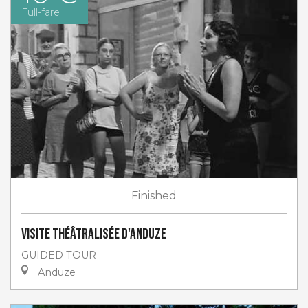
Full-fare
Finished
Visite théâtralisée d'Anduze
GUIDED TOUR
Anduze