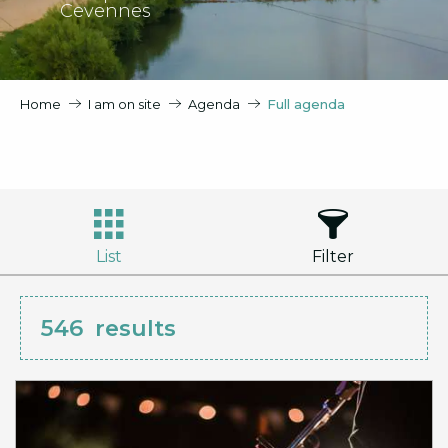
Cevennes
Home
I am on site
Agenda
Full agenda
List
Filter
546
results