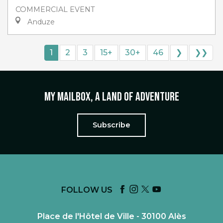
COMMERCIAL EVENT
Anduze
1
2
3
15+
30+
46
❯
❯❯
My mailbox, a land of adventure
Subscribe
FOLLOW US
Place de l'Hôtel de Ville - 30100 Alès