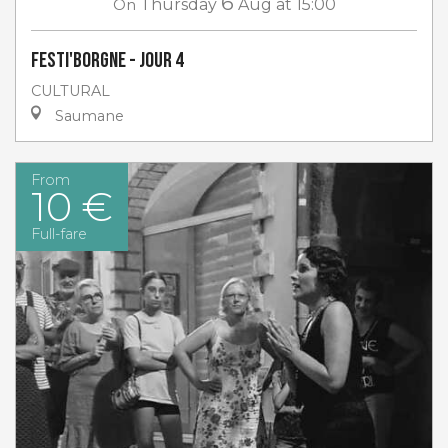
6
On
Thursday
Aug
at 15:00
Festi'Borgne - jour 4
CULTURAL
Saumane
From
10 €
Full-fare