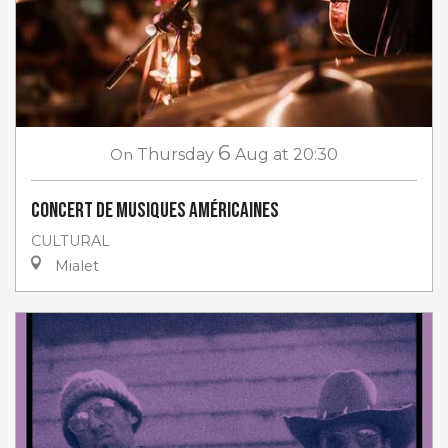
6
On
Thursday
Aug
at 20:30
Concert de musiques américaines
CULTURAL
Mialet