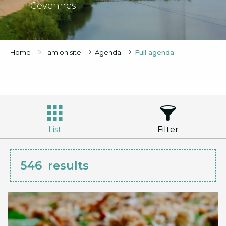
Cevennes
Home
I am on site
Agenda
Full agenda
List
Filter
546
results