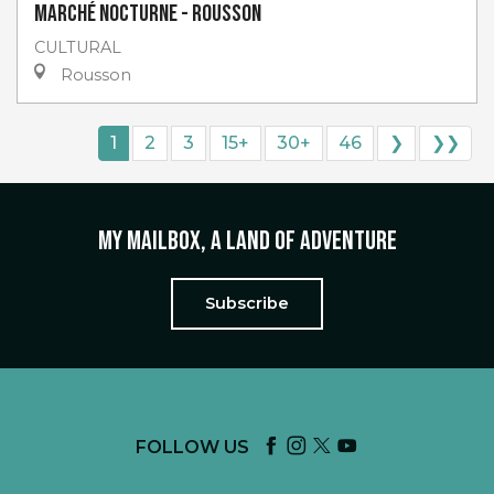
Marché nocturne - Rousson
CULTURAL
Rousson
1
2
3
15+
30+
46
❯
❯❯
My mailbox, a land of adventure
Subscribe
FOLLOW US