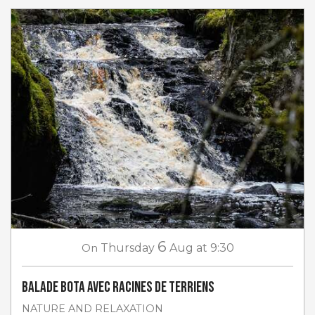
6
On
Thursday
Aug
at 9:30
Balade Bota avec Racines de Terriens
NATURE AND RELAXATION