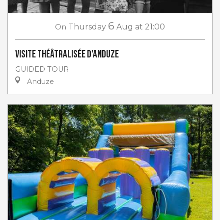
6
On
Thursday
Aug
at 21:00
Visite théâtralisée d'Anduze
GUIDED TOUR
Anduze