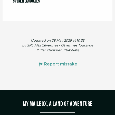
Spoken languages
Spoken languages
Updated on 28 May 2026 at 10:33
by SPL Alès Cévennes - Cévennes Tourisme
(Offer identifier :
7845640
)
Report mistake
My mailbox, a land of adventure