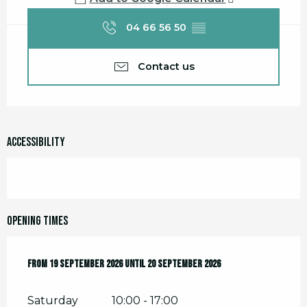
04 66 56 50
▒▒
Contact us
Accessibility
Opening times
From
From
19 September 2026
19 September 2026
until
until
20 September 2026
20 September 2026
Saturday
10:00 - 17:00