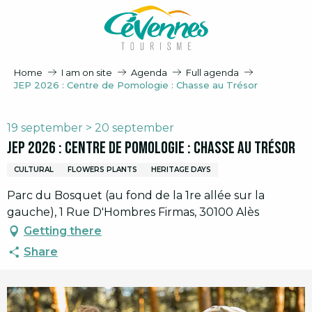
Aller
au
contenu
principal
Home
I am on site
Agenda
Full agenda
JEP 2026 : Centre de Pomologie : Chasse au Trésor
19 september > 20 september
JEP 2026 : Centre de Pomologie : Chasse au Trésor
CULTURAL
FLOWERS PLANTS
HERITAGE DAYS
Parc du Bosquet (au fond de la 1re allée sur la
gauche), 1 Rue D'Hombres Firmas, 30100 Alès
Getting there
Share