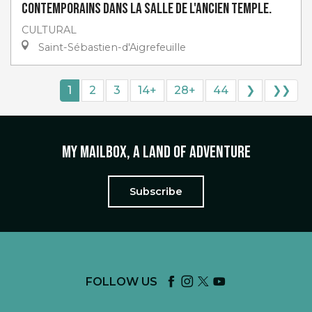
contemporains dans la salle de l'ancien Temple.
CULTURAL
Saint-Sébastien-d'Aigrefeuille
1
2
3
14+
28+
44
❯
❯❯
My mailbox, a land of adventure
Subscribe
FOLLOW US