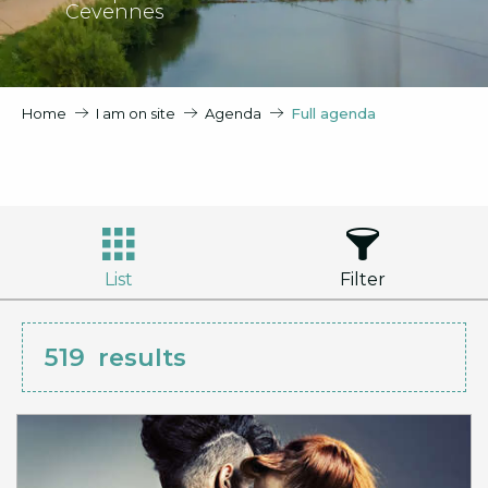
Cevennes
Home
I am on site
Agenda
Full agenda
List
Filter
519
results