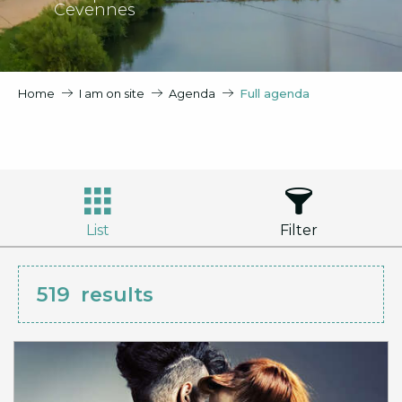
Cevennes
Home
I am on site
Agenda
Full agenda
List
Filter
519
results