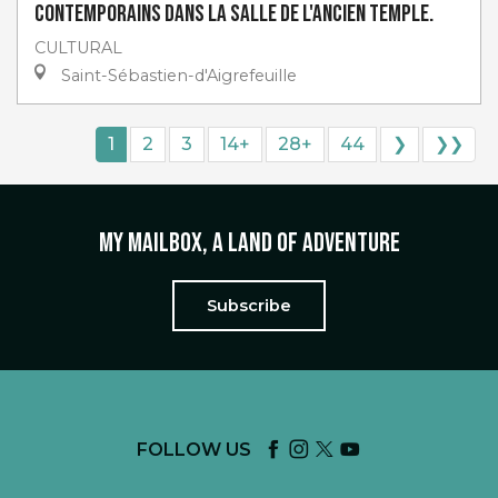
contemporains dans la salle de l'ancien Temple.
CULTURAL
Saint-Sébastien-d'Aigrefeuille
1
2
3
14+
28+
44
❯
❯❯
My mailbox, a land of adventure
Subscribe
FOLLOW US