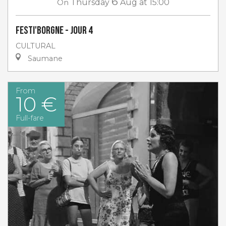
6
On
Thursday
Aug
at 15:00
Festi'Borgne - jour 4
CULTURAL
Saumane
From
10 €
Full-fare