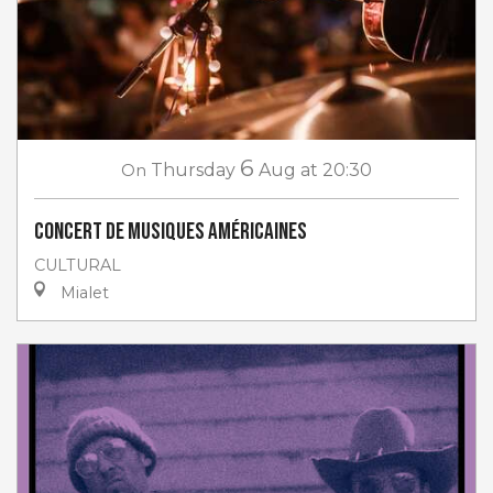
6
On
Thursday
Aug
at 20:30
Concert de musiques américaines
CULTURAL
Mialet