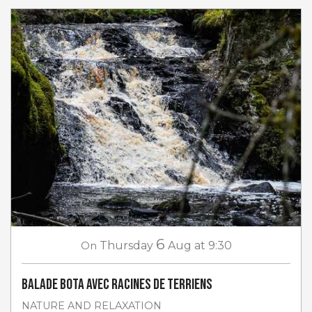
6
On
Thursday
Aug
at 9:30
Balade Bota avec Racines de Terriens
NATURE AND RELAXATION