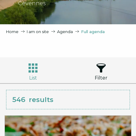
Cevennes
Home
I am on site
Agenda
Full agenda
List
Filter
546
results