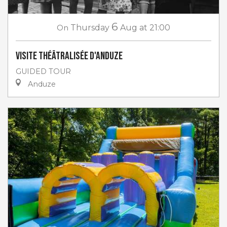
6
On
Thursday
Aug
at 21:00
Visite théâtralisée d'Anduze
GUIDED TOUR
Anduze