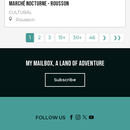
Marché nocturne - Rousson
CULTURAL
Rousson
1
2
3
15+
30+
46
❯
❯❯
My mailbox, a land of adventure
Subscribe
FOLLOW US