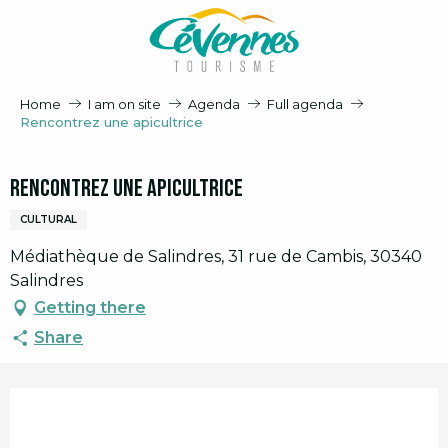
Aller
au
contenu
principal
Home
I am on site
Agenda
Full agenda
Rencontrez une apicultrice
Rencontrez une apicultrice
CULTURAL
Médiathèque de Salindres, 31 rue de Cambis, 30340
Salindres
Getting there
Share