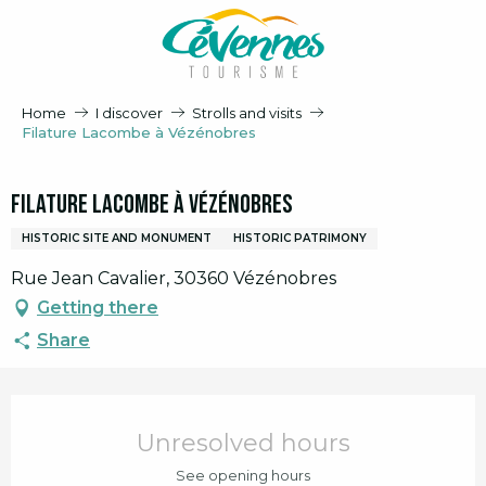
Aller
au
contenu
principal
Home
I discover
Strolls and visits
Filature Lacombe à Vézénobres
Filature Lacombe à Vézénobres
HISTORIC SITE AND MONUMENT
HISTORIC PATRIMONY
Rue Jean Cavalier, 30360 Vézénobres
Getting there
Share
Opening hours & contact details
Unresolved hours
See opening hours