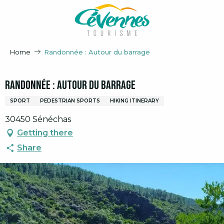
Aller
au
contenu
principal
Home
Randonnée : Autour du barrage
Randonnée : Autour du barrage
SPORT
PEDESTRIAN SPORTS
HIKING ITINERARY
30450 Sénéchas
Getting there
Share