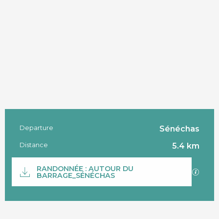
Departure
Sénéchas
Practical information
Distance
5.4 km
Documentation
RANDONNÉE : AUTOUR DU
GPX / 
BARRAGE_SÉNÉCHAS