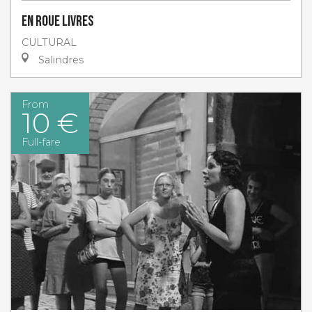
En roue livres
CULTURAL
Salindres
From
10 €
Full-fare