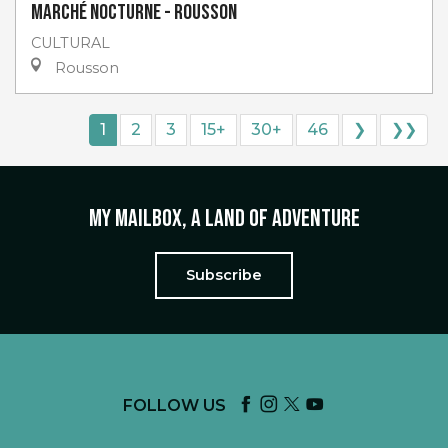
Marché nocturne - Rousson
CULTURAL
Rousson
1
2
3
15+
30+
46
❯
❯❯
My mailbox, a land of adventure
Subscribe
FOLLOW US