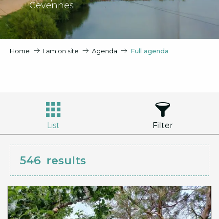
Cevennes
Home
I am on site
Agenda
Full agenda
List
Filter
546
results