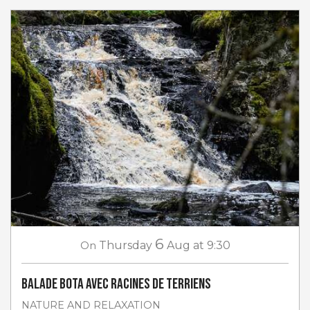
6
On
Thursday
Aug
at 9:30
Balade Bota avec Racines de Terriens
NATURE AND RELAXATION